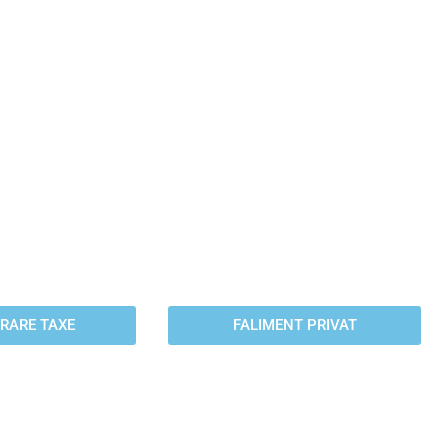
PERARE
FALIMENT
AXE
PRIVAT
axele platite in
Procedura de insolventa
 si angajat sau
privata sau pe firma te scapa
mai scurt timp.
de datorii in maxim 3 ani.
RARE TAXE
FALIMENT PRIVAT