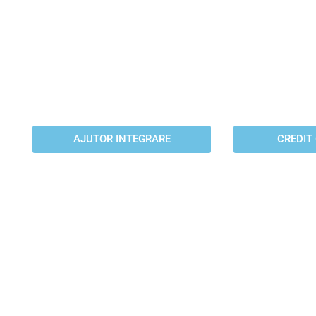
AJUTOR INTEGRARE
CR
Te framanta ceva si nu stii
Aplica acum 
cum sa rezolvi. Contacteaza-
cu cea mai 
ne si te ajutam noi.
pe piata 
AJUTOR INTEGRARE
CREDIT
REZILIERE
IMBUN
CONTRACTE
SCOR