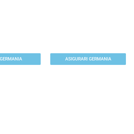
EDITE
ASIGURARI
pentru un credit
Ai nevoie de o asigurare sau
buna dobanda de
orice alt produs financiar in
din Germania.
Germania.
 GERMANIA
ASIGURARI GERMANIA
ATATIRE
CETATENIE
 SCHUFA
GERMANA