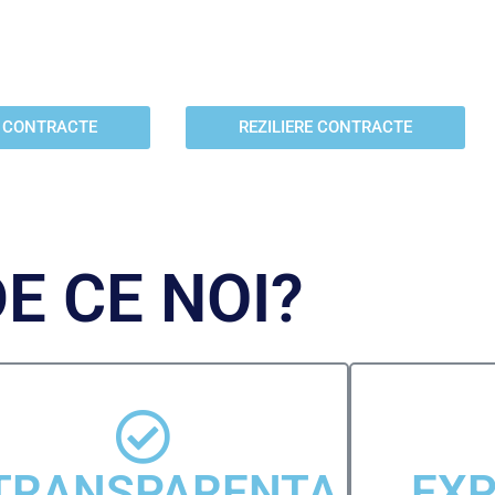
 va imbunatatiti
Va ajutam sa aplicati pentru
l SCHUFA.
cetatenia Germana.
E CONTRACTE
REZILIERE CONTRACTE
E CE NOI?
TRANSPARENTA
EXP