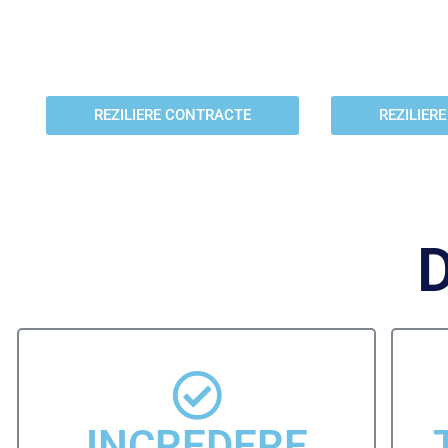
Va ajutam sa reziliati orice tip
Va ajutam sa
de contract in Germania.
scoru
REZILIERE CONTRACTE
REZILIER
D
INCREDERE