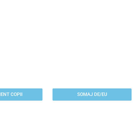
LIMENT
SOMAJ
OPII
DE/EU
u suplimentul de
Aplica pentru somaj in
esti pana la 250€
Germania sau Europa daca
te beneficii.)
nu mai locuiesti in Germania.
ENT COPII
SOMAJ DE/EU