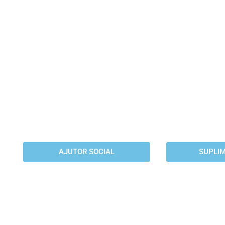
AJUTOR
SUP
SOCIAL
C
Aplica acum pentru a primi
Aplica pentr
ajutor social in Germania si
copii si prim
soluționam cât de curând.
lunar (+ al
AJUTOR SOCIAL
SUPLIM