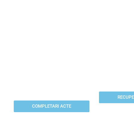
COMPLETARI
RECU
ACTE
T
Te ajutam sa completezi
Recuperaza t
orice tip de document si iti
Germania ca
oferim si consultanta
PFA in cel 
telefonca inclusa.
RECUPE
COMPLETARI ACTE