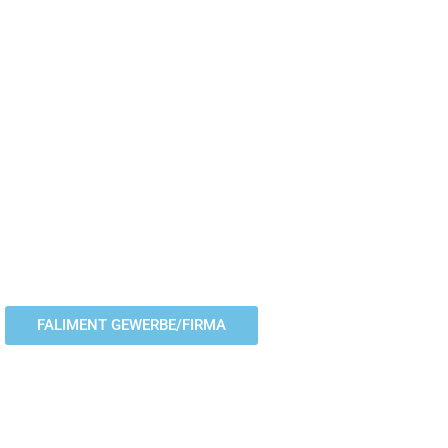
FALIMENT GEWERBE,
FIRMA
Procedura de insolventa
privata sau pe firma te scapa
de datorii in maxim 3 ani.
FALIMENT GEWERBE/FIRMA