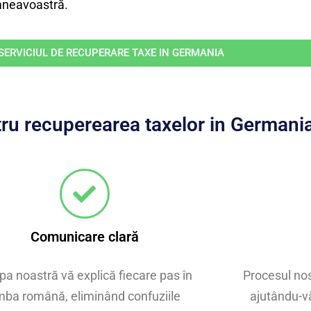
umneavoastră.
ERVICIUL DE RECUPERARE TAXE IN GERMANIA
ntru recuperearea taxelor in Germani
Comunicare clară
pa noastră vă explică fiecare pas în
Procesul nost
imba română, eliminând confuziile
ajutându-vă