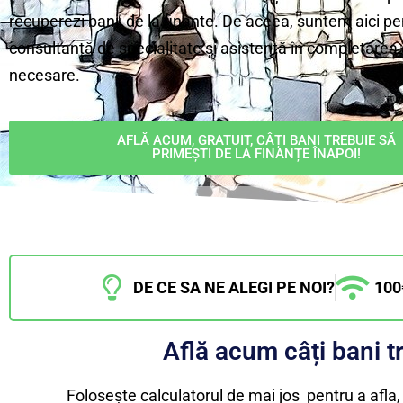
recuperezi banii de la finante. De aceea, suntem aici pen
consultanță de specialitate și asistență în completarea 
necesare.
AFLĂ ACUM, GRATUIT, CÂȚI BANI TREBUIE SĂ
PRIMEȘTI DE LA FINANȚE ÎNAPOI!
DE CE SA NE ALEGI PE NOI?
100
Află acum câți bani t
Folosește calculatorul de mai jos pentru a afla, 