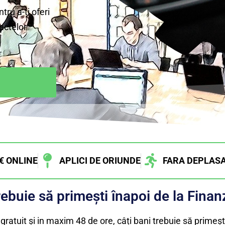
tru a-ți oferi
actelor
€ ONLINE
APLICI DE ORIUNDE
FARA DEPLASA
rebuie să primești înapoi de la Fina
gratuit și in maxim 48 de ore, câți bani trebuie să primeșt