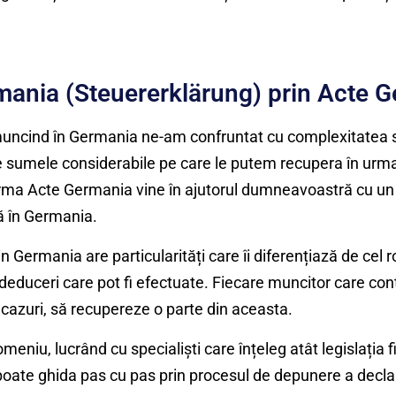
mania (Steuererklärung) prin Acte 
muncind în Germania ne-am confruntat cu complexitatea s
 de sumele considerabile pe care le putem recupera în urm
irma Acte Germania vine în ajutorul dumneavoastră cu un 
ă în Germania.
in Germania are particularități care îi diferențiază de ce
tor deduceri care pot fi efectuate. Fiecare muncitor care co
te cazuri, să recupereze o parte din aceasta.
eniu, lucrând cu specialiști care înțeleg atât legislația 
oate ghida pas cu pas prin procesul de depunere a declara