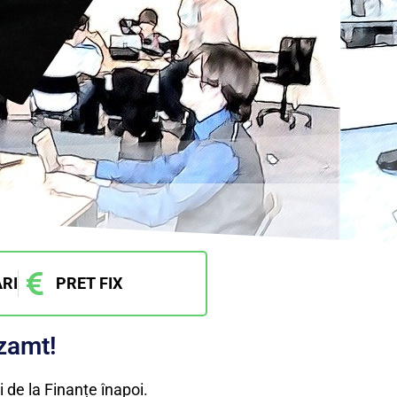
RI
PRET FIX
nzamt!
i de la Finanțe înapoi.