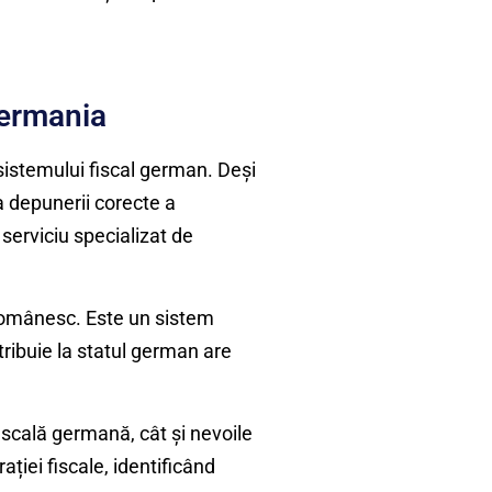
Germania
istemului fiscal german. Deși
a depunerii corecte a
serviciu specializat de
l românesc. Este un sistem
ntribuie la statul german are
fiscală germană, cât și nevoile
ției fiscale, identificând