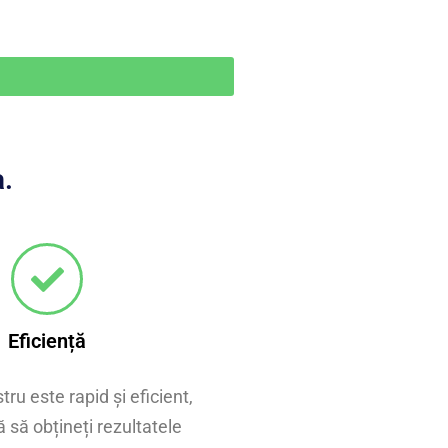
a.
Eficiență
ru este rapid și eficient,
 să obțineți rezultatele