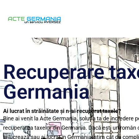
Recuperare tax
Germania
Ai lucrat în străinătate și n-ai recuperat taxele?
Bine ai venit la Acte Germania, soluția ta de încredere 
recuperarea taxelor din Germania. Dacă ești un român 
și lucrează sau ai lucrat în Germania, știm cât de compli