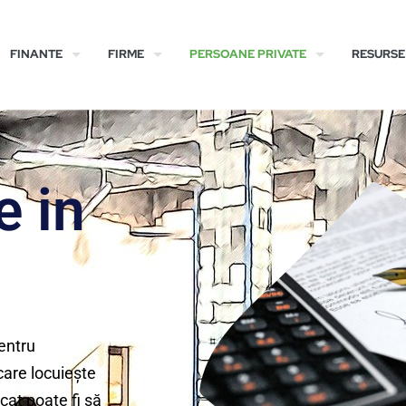
FINANTE
FIRME
PERSOANE PRIVATE
RESURSE
e in
pentru
care locuiește
cat poate fi să