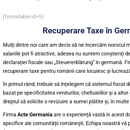
[formidable id=5]
Recuperare Taxe în Ger
Mulți dintre noi care am decis să ne încercăm norocul 
salariile pot fi atractive, adesea nu suntem conștienți
declarației fiscale sau „Steuererklärung” în germană. F
recuperare taxe pentru românii care locuiesc și lucreaz
În primul rând, trebuie să înțelegem că sistemul fiscal d
bazat pe specificitatea veniturilor, cheltuielilor și a al
dreptul să solicite o revizuire a sumei plătite și, în mul
Firma
Acte Germania
are o experiență vastă în acest dom
specifice ale comunității românești. Echipa noastră vă p