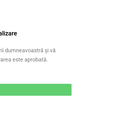
alizare
erii dumneavoastră și vă
area este aprobată.