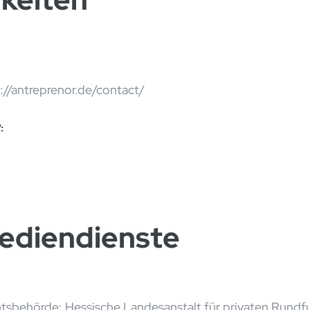
://antreprenor.de/contact/
:
Mediendienste
htsbehörde: Hessische Landesanstalt für privaten Run