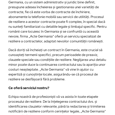
Germania, cu un sistem administrativ și juridic bine definit,
presupune adesea încheierea și gestionarea unei varietăți de
contracte, fie că este vorba de contracte de închiriere,
abonamente la telefonie mobilă sau servicii de utilități. Procesul
de reziliere a acestor contracte poate fi complex, în special dacă
nu sunteți familiarizat cu detaliile legale și limbajul specific. Pentru
românii care locuiesc în Germania și se confruntă cu această
nevoie, firma „Acte Germania” oferă un serviciu specializat de
reziliere a contractelor, adaptat nevoilor comunității românești.
Dacă doriți să încheiați un contract în Germania, este crucial să
cunoașteți termenii specifici, precum perioadele de preaviz,
clauzele speciale sau condițiile de reziliere. Neglijarea unui detaliu
minor poate duce la continuarea contractului sau la apariția unor
costuri neașteptate. „Acte Germania” vă vine în ajutor cu
expertiză și cunoștințe locale, asigurându-se că procesul de
reziliere se desfășoară fără probleme.
Ce oferă serviciul nostru?
Echipa noastră de profesioniști vă va asista în toate etapele
procesului de reziliere. De la înțelegerea contractului dvs. și
identificarea clauzelor relevante, până la redactarea și trimiterea
notificării de reziliere conform cerințelor legale, „Acte Germania”