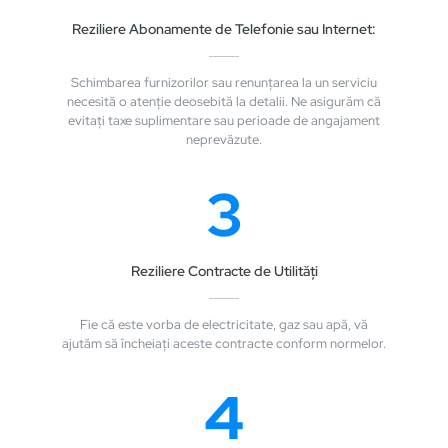
Reziliere Abonamente de Telefonie sau Internet:
Schimbarea furnizorilor sau renunțarea la un serviciu
necesită o atenție deosebită la detalii. Ne asigurăm că
evitați taxe suplimentare sau perioade de angajament
neprevăzute.
3
Reziliere Contracte de Utilități
Fie că este vorba de electricitate, gaz sau apă, vă
ajutăm să încheiați aceste contracte conform normelor.
4