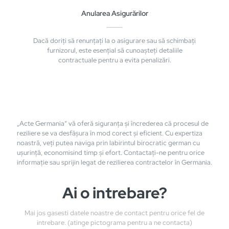
Anularea Asigurărilor
Dacă doriți să renunțați la o asigurare sau să schimbați
furnizorul, este esențial să cunoașteți detaliile
contractuale pentru a evita penalizări.
„Acte Germania” vă oferă siguranța și încrederea că procesul de
reziliere se va desfășura în mod corect și eficient. Cu expertiza
noastră, veți putea naviga prin labirintul birocratic german cu
ușurință, economisind timp și efort. Contactați-ne pentru orice
informație sau sprijin legat de rezilierea contractelor în Germania.
Ai o intrebare?
Mai jos gasesti datele noastre de contact pentru orice fel de
intrebare. (atinge pictograma pentru a ne contacta)