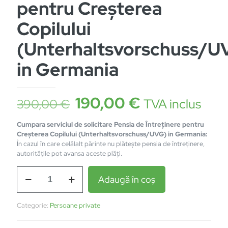
pentru Creșterea
Copilului
(Unterhaltsvorschuss/U
in Germania
Prețul
Prețul
190,00
€
TVA inclus
390,00
€
inițial
curent
Cumpara serviciul de solicitare Pensia de Întreținere pentru
a
este:
Creșterea Copilului (Unterhaltsvorschuss/UVG) in Germania:
fost:
190,00 €.
În cazul în care celălalt părinte nu plătește pensia de întreținere,
autoritățile pot avansa aceste plăți.
390,00 €.
Cantitate
Adaugă în coș
Pensia
de
Întreținere
Categorie:
Persoane private
pentru
Creșterea