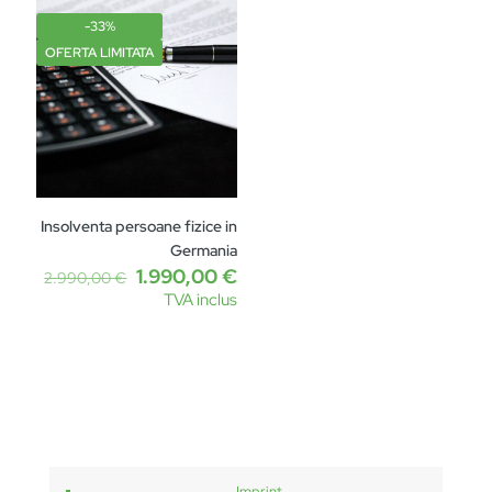
-33%
OFERTA LIMITATA
Insolventa persoane fizice in
Germania
Prețul
Prețul
1.990,00
€
2.990,00
€
inițial
curent
TVA inclus
a
este:
fost:
1.990,00 €.
2.990,00 €.
Imprint