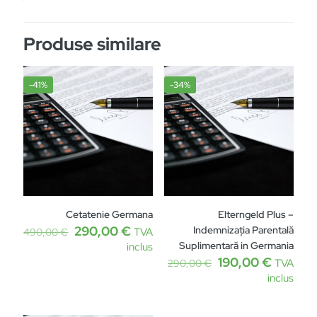
Produse similare
-41%
-34%
Cetatenie Germana
Elterngeld Plus –
Prețul
Prețul
290,00
€
Indemnizația Parentală
490,00
€
TVA
inițial
curent
Suplimentară in Germania
inclus
a
este:
Prețul
Prețul
190,00
€
290,00
€
TVA
fost:
290,00 €.
inițial
curent
inclus
490,00 €.
a
este:
fost:
190,00 
290,00 €.