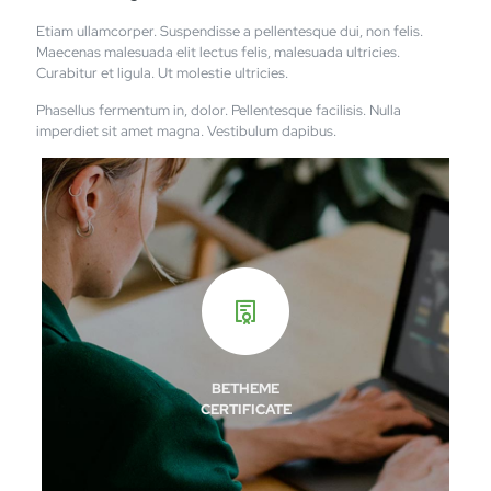
Etiam ullamcorper. Suspendisse a pellentesque dui, non felis.
Maecenas malesuada elit lectus felis, malesuada ultricies.
Curabitur et ligula. Ut molestie ultricies.
Phasellus fermentum in, dolor. Pellentesque facilisis. Nulla
imperdiet sit amet magna. Vestibulum dapibus.
BETHEME
CERTIFICATE