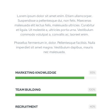
Lorem ipsum dolor sit amet enim. Etiam ullamcorper.
Suspendisse a pellentesque dui, non felis. Maecenas
malesuada elit lectus felis, malesuada ultricies. Curabitur
et ligula. Ut molestie a, ultricies porta urna. Vestibulum
commodo volutpat a, convallis ac, laoreet enim.
Phasellus fermentum in, dolor. Pellentesque facilisis. Nulla
imperdiet sit amet magna. Vestibulum dapibus, mauris
nec malesuada.
MARKETING KNOWLEDGE
85
%
TEAM BUILDING
100
%
RECRUITMENT
40
%